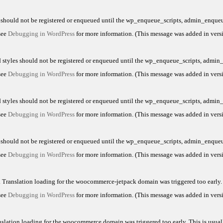
s should not be registered or enqueued until the
wp_enqueue_scripts
,
admin_enqueu
see
Debugging in WordPress
for more information. (This message was added in versi
d styles should not be registered or enqueued until the
wp_enqueue_scripts
,
admin_
see
Debugging in WordPress
for more information. (This message was added in versi
d styles should not be registered or enqueued until the
wp_enqueue_scripts
,
admin_
see
Debugging in WordPress
for more information. (This message was added in versi
s should not be registered or enqueued until the
wp_enqueue_scripts
,
admin_enqueu
see
Debugging in WordPress
for more information. (This message was added in versi
. Translation loading for the
woocommerce-jetpack
domain was triggered too early. 
 see
Debugging in WordPress
for more information. (This message was added in versi
nslation loading for the
woocommerce
domain was triggered too early. This is usual