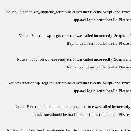
Notice
: Function wp_enqueue_script was called
incorrectly
. Scripts and style
ippanel-login-script
handle. Please 
Notice
: Function wp_register_script was called
incorrectly
. Scripts an
libphonenumber-mobile
handle. Please 
Notice
: Function wp_enqueue_script was called
incorrectly
. Scripts an
libphonenumber-mobile
handle. Please 
Notice
: Function wp_register_script was called
incorrectly
. Scripts and style
ippanel-login-script
handle. Please 
Notice
: Function _load_textdomain_just_in_time was called
incorrectly
Translations should be loaded at the
init
action or later. Please
Notice
: Function _load_textdomain_just_in_time was called
incorrectly
. Tra